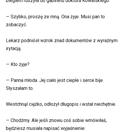
biegiem ruszyła do gabinetu doktora Kowalskiego.
— Szybko, proszę ze mną. Ona żyje. Musi pan to
zobaczyć.
Lekarz podniósł wzrok znad dokumentów z wyraźnym
irytacją.
— Kto żyje?
— Panna młoda. Jej ciało jest ciepłe i serce bije.
Słyszałam to.
Westchnął ciężko, odłożył długopis i wstał niechętnie.
— Chodźmy. Ale jeśli znowu coś sobie wmówiłaś,
będziesz musiała napisać wyjaśnienie.