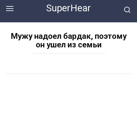
Перейти
SuperHear
к
контенту
Мужу надоел бардак, поэтому
он ушел из семьи