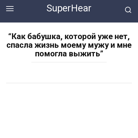
Перейти
SuperHear
к
контенту
“Как бабушка, которой уже нет,
спасла жизнь моему мужу и мне
помогла выжить”