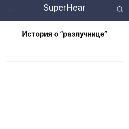
Перейти
SuperHear
к
контенту
История о “разлучнице”